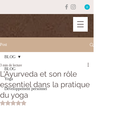
Post
BLOG
3 min de lecture
BLOG
L'Ayurveda et son rôle
Yoga
essentiel dans la pratique
Développement personnel
du yoga
Noté NaN étoiles sur 5.