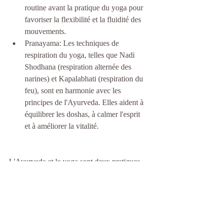
routine avant la pratique du yoga pour 
favoriser la flexibilité et la fluidité des 
mouvements.
Pranayama: Les techniques de 
respiration du yoga, telles que Nadi 
Shodhana (respiration alternée des 
narines) et Kapalabhati (respiration du 
feu), sont en harmonie avec les 
principes de l'Ayurveda. Elles aident à 
équilibrer les doshas, à calmer l'esprit 
et à améliorer la vitalité.
L'Ayurveda et le yoga sont deux pratiques 
complémentaires qui se renforcent 
mutuellement pour promouvoir une santé 
holistique.
L'Ayurveda offre une approche 