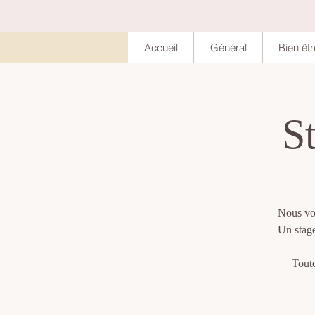
Accueil
Général
Bien êtr
S
Nous vou
Un stage
Toute