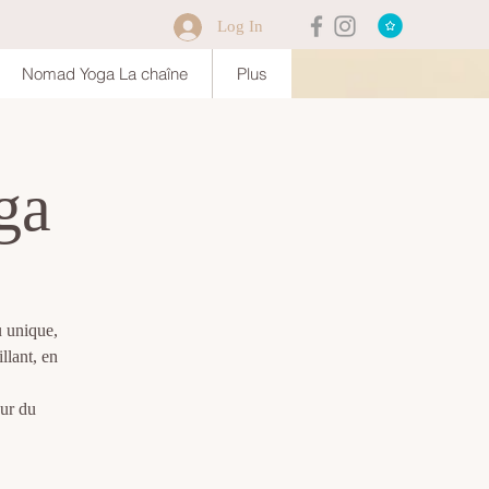
Log In
Nomad Yoga La chaîne
Plus
ga
u unique,
llant, en
eur du