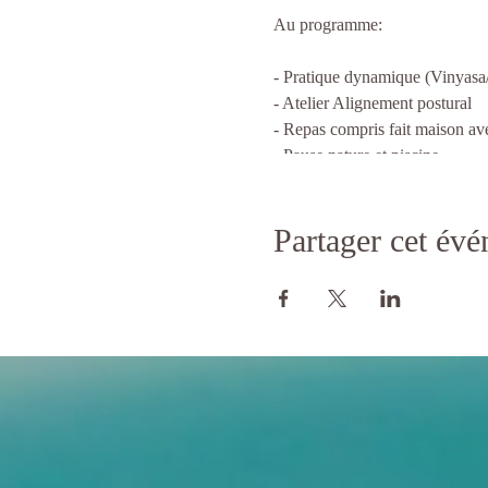
Au programme:
- Pratique dynamique (Vinyasa
- Atelier Alignement postural
- Repas compris fait maison av
- Pause nature et piscine
- Atelier Philosophie du Yoga
- Pratique restorative (douce)
Partager cet év