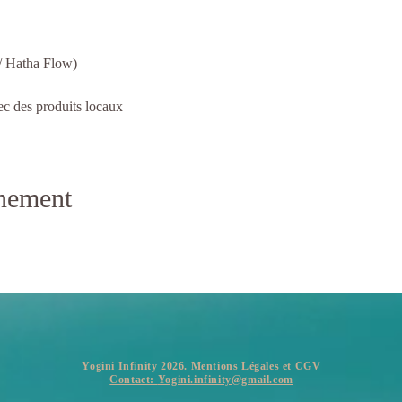
/ Hatha Flow)
ec des produits locaux
énement
Yogini Infinity 2026.
Mentions Légales et CGV
Contact:
Yogini.infinity@gmail.com