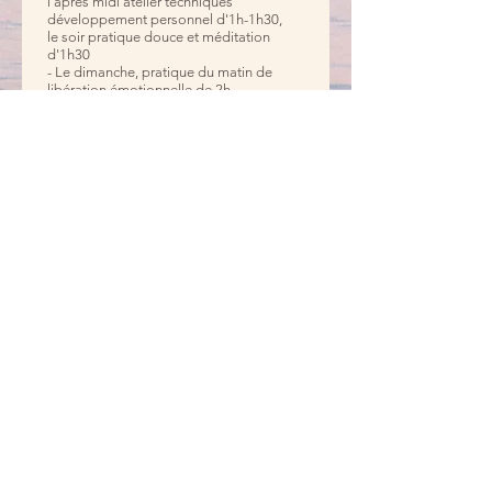
l'après midi atelier techniques
développement personnel d'1h-1h30,
le soir pratique douce et méditation
d'1h30
- Le dimanche, pratique du matin de
libération émotionnelle de 2h,
atelier lithothérapie d'1h-1h30, fin
d'après midi pratique restorative/
méditation d'1h30, cercle de fermeture
et partages
Tarif: 88 euros
* Programme et horaires
communiqués après réservation
JE RÉSERVE
Yogini Infinity 2026.
Mentions Légales et
CGV
Contact:
Yogini.infinity@gmail.com