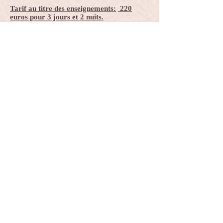
Tarif au titre des enseignements:
220
euros pour 3 jours et 2 nuits.
L'hébergement est à régler directement
auprès de l'établissement (
320 euros
pension complète
) en chambre partagée.
La retraite est accessible à tous.
Le transport est à la charge du participant.
Inscriptions et informations
complémentaires par mail.
Reserver