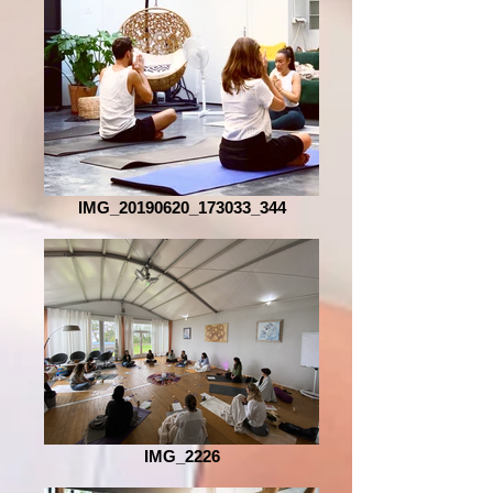
IMG_20190620_173033_344
IMG_2226