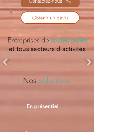
Contactez-nous
Obtenir un devis
E
ntreprises de
toutes tailles
et tous secteurs d'activités
Nos
solutions
En présentiel