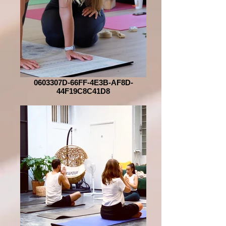
0603307D-66FF-4E3B-AF8D-
44F19C8C41D8