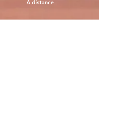
À
distance
Cours
réguliers
Cours
ponctuels
Formations
Santé et prévention
pour tous
Le Yoga en entreprise ne