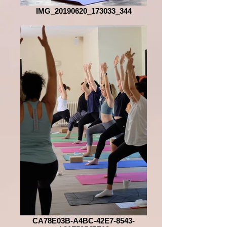
IMG_20190620_173033_344
CA78E03B-A4BC-42E7-8543-