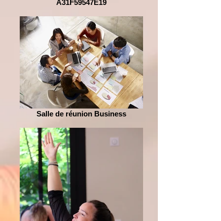
A31F59547E19
Salle de réunion Business