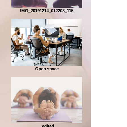
IMG_20191214_012208_115
Open space
_edited