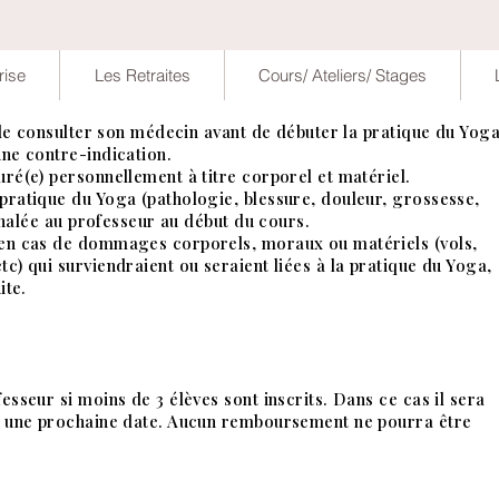
rise
Les Retraites
Cours/ Ateliers/ Stages
e de consulter son médecin avant de débuter la pratique du Yog
une contre-indication.
uré(e) personnellement à titre corporel et matériel.
pratique du Yoga (pathologie, blessure, douleur, grossesse,
ignalée au professeur au début du cours.
 en cas de dommages corporels, moraux ou matériels (vols,
c) qui surviendraient ou seraient liées à la pratique du Yoga,
ite.
esseur si moins de 3 élèves sont inscrits. Dans ce cas il sera
it une prochaine date. Aucun remboursement ne pourra être