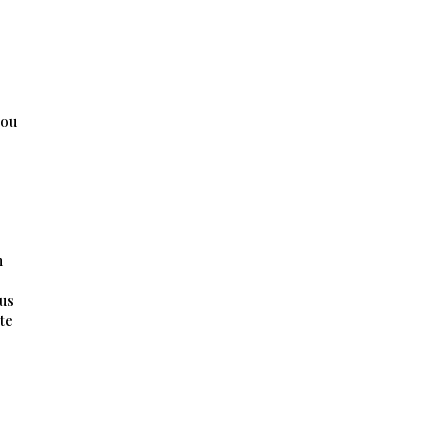
 ou
n
ous
te