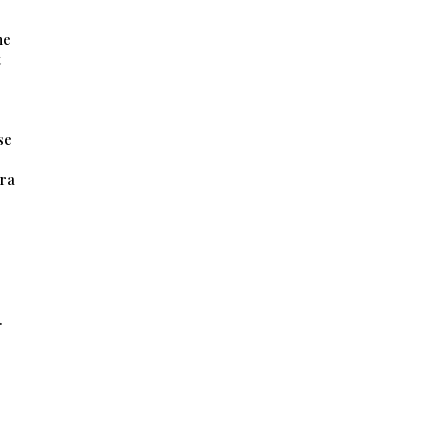
ne
t
se
era
.