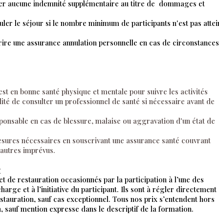
der aucune indemnité supplémentaire au titre de dommages et
uler le séjour si le nombre minimum de participants n'est pas attei
crire une assurance annulation personnelle en cas de circonstances
est en bonne santé physique et mentale pour suivre les activités
lité de consulter un professionnel de santé si nécessaire avant de
ponsable en cas de blessure, malaise ou aggravation d'un état de
esures nécessaires en souscrivant une assurance santé couvrant
 autres imprévus.
:
t de restauration occasionnés par la participation à l’une des
charge et à l’initiative du participant. Ils sont à régler directement
stauration, sauf cas exceptionnel. Tous nos prix s’entendent hors
, sauf mention expresse dans le descriptif de la formation.