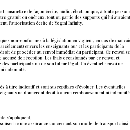
de transmettre de façon écrite, audio, électronique, à toute person
titre gratuit ou onéreux, tout ou partie des supports qui lui auraien
nu l’autorisation écrite de Yogini Infinity.
ques non-conformes à la législation en vigueur, en cas de mauvai
harcèlement) envers les enseignants ou/ et les participants de la
le droit de procéder au renvoi immédiat du participant. Ce renvoi s
c accusé de réception. Les frais occasionnés par ce renvoi et
e des participants ou de son tuteur légal. Un éventuel renvoi ne
ni indemnité.
 titre indicatif et sont susceptibles d’évoluer. Les éventuelles
eignants ne donneront droit à aucun remboursement ni indemnité
te s'appliquent,
souscrire une assurance concernant son mode de transport ainsi