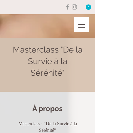
Masterclass "De la
Survie à la
Sérénité"
À propos
Masterclass : "De la Survie à la
Sérénité"